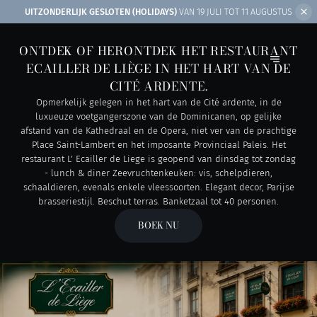
UITZONDERLIJK GESLOTEN (HOLIDAYS)
VAN 19 JULI TOT 11 AUGUSTUS
ONTDEK OF HERONTDEK HET RESTAURANT
ECAILLER DE LIÈGE IN HET HART VAN DE
CITÉ ARDENTE.
Opmerkelijk gelegen in het hart van de Cité ardente, in de
luxueuze voetgangerszone van de Dominicanen, op gelijke
afstand van de Kathedraal en de Opera, niet ver van de prachtige
Place Saint-Lambert en het imposante Provinciaal Paleis. Het
restaurant L' Ecailler de Liege is geopend van dinsdag tot zondag
- lunch & diner Zeevruchtenkeuken: vis, schelpdieren,
schaaldieren, evenals enkele vleessoorten. Elegant decor, Parijse
brasseriestijl. Beschut terras. Banketzaal tot 40 personen.
BOEK NU