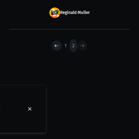
Reginald Muller
1
2
e