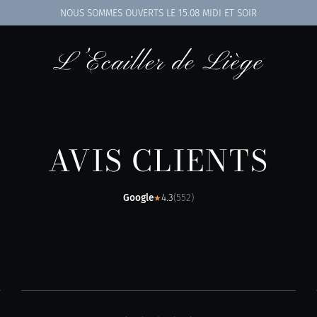
NOUS SOMMES OUVERTS
LE 15.08 MIDI ET SOIR
AVIS CLIENTS
Google
4.3
(
552
)
★