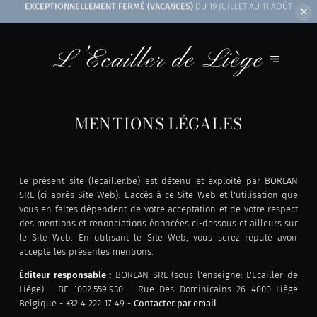
NOUS SOMMES OUVERTS
LE 15.08 MIDI ET SOIR
MENTIONS LÉGALES
Le présent site (lecailler.be) est détenu et exploité par BORLAN
SRL (ci-après Site Web). L'accès à ce Site Web et l'utilisation que
vous en faites dépendent de votre acceptation et de votre respect
des mentions et renonciations énoncées ci-dessous et ailleurs sur
le Site Web. En utilisant le Site Web, vous serez réputé avoir
accepté les présentes mentions.
Éditeur responsable :
BORLAN SRL (sous l'enseigne: L'Ecailler de
Liège) - BE 1002.559.930 - Rue Des Dominicains 26 4000 Liège
Belgique - +32 4 222 17 49 -
Contacter par email