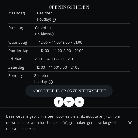
OPENINGSTIJDEN
Maandag
Gesloten
Holidays
Dinsdag
Gesloten
Holidays
Woensdag
12:00 - 14:00
18:00 - 21:00
Donderdag
12:00 - 14:00
18:00 - 21:00
Vrijdag
12:00 - 14:00
18:00 - 21:00
Zaterdag
12:00 - 14:00
18:00 - 21:00
Zondag
Gesloten
Holidays
ABONNEER JE OP ONZE NIEUWSBRIEF
Deze website gebruikt alleen cookies die strikt noodzakelijk zijn om
© L'Ecailler de Liège 2026
de website te laten functioneren. Wij gebruiken geen tracking- of
Legal notice
Gegevensbeschermingsbeleid
Cookie-instellingen
marketingcookies.
Gemaakt door OYÉ-OYÉ by Petit Futé
Log in